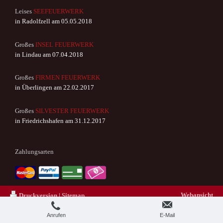
Leises
SEEFEUERWERK
in Radolfzell am 05.05.2018
Großes
INSEL FEUERWERK
in Lindau am 07.04.2018
Großes
FIRMEN FEUERWERK
in Überlingen am 22.02.2017
Großes
SILVESTER FEUERWERK
in Friedrichshafen am 31.12.2017
Zahlungsarten
Webansicht
Druckversion
|
Sitemap
FREY Fireworks GmbH - Feuerwerk
am Bodensee - 2026
Anrufen
E-Mail